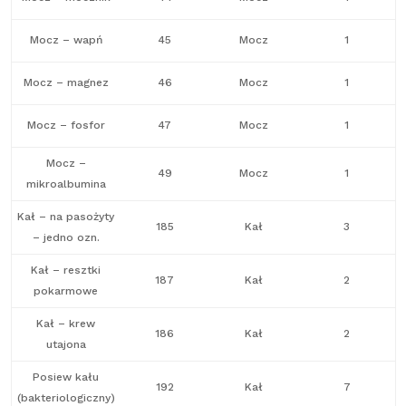
Mocz – wapń
45
Mocz
1
Mocz – magnez
46
Mocz
1
Mocz – fosfor
47
Mocz
1
Mocz –
49
Mocz
1
mikroalbumina
Kał – na pasożyty
185
Kał
3
– jedno ozn.
Kał – resztki
187
Kał
2
pokarmowe
Kał – krew
186
Kał
2
utajona
Posiew kału
192
Kał
7
(bakteriologiczny)