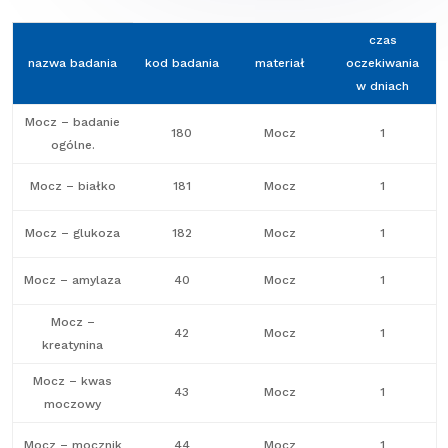
czas
nazwa badania
kod badania
materiał
oczekiwania
w dniach
Mocz – badanie
180
Mocz
1
ogólne.
Mocz – białko
181
Mocz
1
Mocz – glukoza
182
Mocz
1
Mocz – amylaza
40
Mocz
1
Mocz –
42
Mocz
1
kreatynina
Mocz – kwas
43
Mocz
1
moczowy
Mocz – mocznik
44
Mocz
1